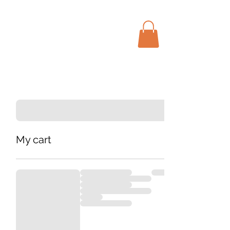
Menu
Bohochic Schweiz
My cart